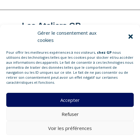
Les Ateliers GP
Gérer le consentement aux
cookies
Pour offrir les meilleures expériences à nos visiteurs,
chez GP
nous
281 chaussée Jules César
utilisons des technologies telles que les cookies pour stocker et/ou accéder
aux informations des appareils. Le fait de consentir à ces technologies nous
95250 BEAUCHAMP
permettra de traiter des données telles que le comportement de
navigation ou les ID uniques sur ce site. Le fait de ne pas consentir ou de
retirer son consentement peut avoir un effet négatif sur certaines
01 . 84 . 74 . 07 . 02
caractéristiques et fonctions.
contact@gasoilproductions.com
Accepter
www.lesateliersgp.com
Refuser
Voir les préférences
Propulsé par Tremplin Digital